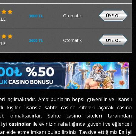
Otomatik
ÜYE OL
3000 TL
ELE
Otomatik
ÜYE OL
2000 TL
ELE
ri açılmaktadır. Ama bunların hepsi güvenilir ve lisanslı
tli kişiler lisansız sahte casino siteleri açarak casino
b olmaktadırlar. Sahte casino siteleri tarafından
 iyi casinolar
ile evinizin rahatlığında güvenli ve eğlenceli
r elde etme imkanı bulabilirsiniz. Tavsiye ettiğimiz
En İyi