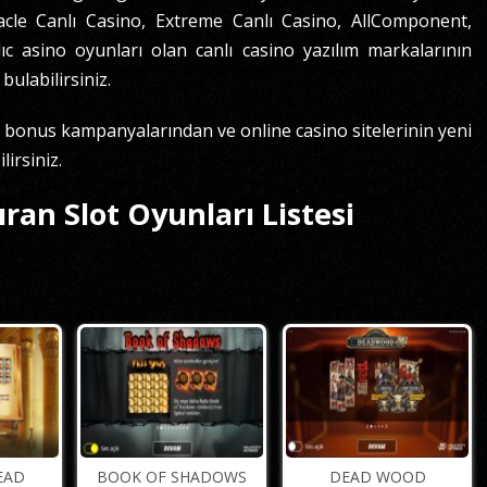
acle Canlı Casino, Extreme Canlı Casino, AllComponent,
lıc asino oyunları olan canlı casino yazılım markalarının
bulabilirsiniz.
 bonus kampanyalarından ve online casino sitelerinin yeni
irsiniz.
ran Slot Oyunları Listesi
EAD
BOOK OF SHADOWS
DEAD WOOD