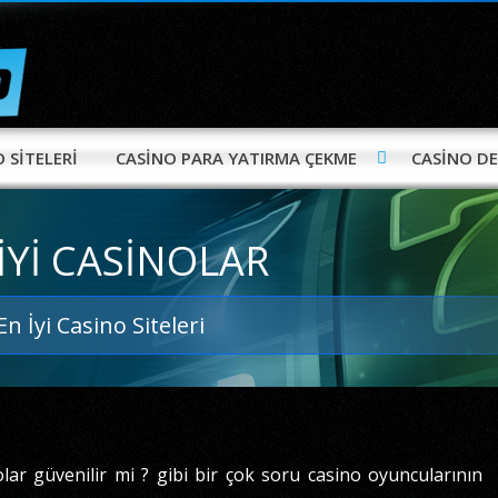
 SITELERI
CASINO PARA YATIRMA ÇEKME
CASINO D
İYI CASINOLAR
En İyi Casino Siteleri
nolar güvenilir mi ? gibi bir çok soru casino oyuncularının