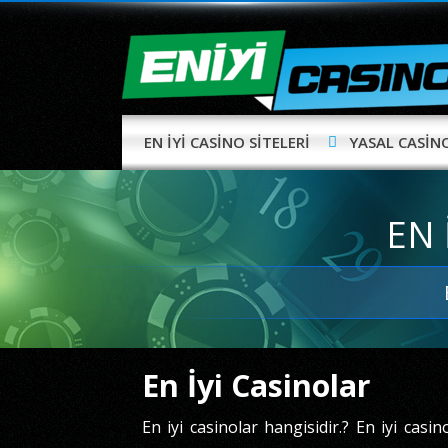
EN İYI CASINO SITELERI
YASAL CASINO
EN 
En İyi Casinolar
En iyi casinolar hangisidir.? En iyi casi