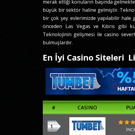
merak ettiği konuların başında gelmekt
büyük bir sektör haline gelmiştir. Teknol
bir çok şey evlerimizde yapılabilir hale
önceden Las Vegas ve Kıbrıs gibi kum
Teknolojinin gelişmesi ile casino sever
bulmuşlardır.
En İyi Casino Siteleri L
#
CASINO
PU
1
İNC