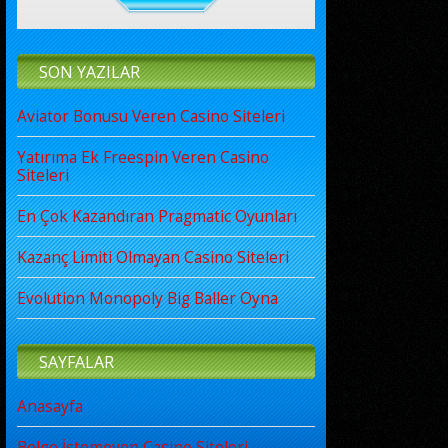
SON YAZILAR
Aviator Bonusu Veren Casino Siteleri
Yatırıma Ek Freespin Veren Casino
Siteleri
En Çok Kazandıran Pragmatic Oyunları
Kazanç Limiti Olmayan Casino Siteleri
Evolution Monopoly Big Baller Oyna
SAYFALAR
Anasayfa
Belge İstemeyen Casino Siteleri