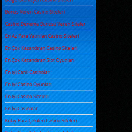
Bonus Veren Casino Siteleri
Casino Deneme Bonusu Veren Siteler
En Az Para Yatırılan Casino Siteleri
En Çok Kazandıran Casino Siteleri
En Çok Kazandıran Slot Oyunları
En İyi Canlı Casinolar
En İyi Casino Oyunları
En İyi Casino Siteleri
En İyi Casinolar
Kolay Para Çekilen Casino Siteleri