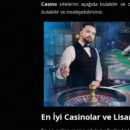
Casino
sitelerini aşağıda bulabilir ve 
bulabilir ve inceleyebilirsiniz.
En İyi Casinolar ve Lis