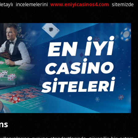
detaylı incelemelerini
www.eniyicasinos4.com
sitemizde
ans