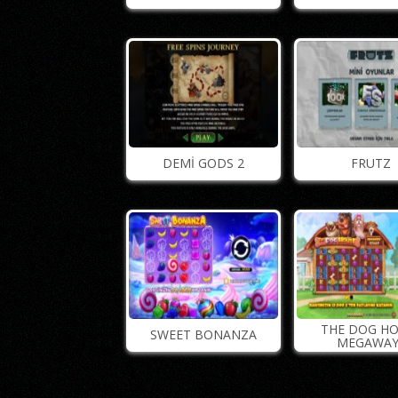
DEMI GODS 2
FRUTZ
THE DOG H
SWEET BONANZA
MEGAWAY