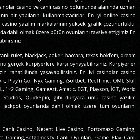
casinolar casino ve canlı casino bölümünde alanında uzman
nın alt yapılarını kullanmaktadırlar. En iyi online casino
 casino yazılım markalarının yüksek grafik çözünürlüklü,
rıda dahil olmak üzere bütün oyunlarını tavsiye ettiğimiz En
bilirsiniz.
e canlı rulet, blackjack, poker, baccara, texas hold’em, dream
nu gerçek kurpiyerlere karşı oynayabilirsiniz. Kurpiyerler
in rahatlığında yaşayabilirsiniz. En iyi casinolar casino
, Play’n Go, Nyx Gaming, iSoftbet, ReelTime, OMI, Skill
, 1×2 Gaming, GameArt, Amatic, EGT, Playson, İGT, World
Studios, QuickSpin, gibi dünyaca ünlü casino yazılım
n jackpot oyunlarıda dahil olmak üzere tüm oyunlarını
 Canlı Casino, Netent Live Casino, Portomaso Gaming,
ct Gaming,Betgames.tv Canlı Oyunları, Game Play Canlı