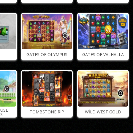
GATES OF OLYMPUS
GATES OF VALHALLA
OUSE
TOMBSTONE RIP
WILD WEST GOLD
S