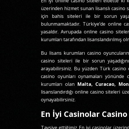
En iyi online casino siteleri elbette ki
üzerinden hizmet sunan lisanslı casino si
için bahis siteleri ile bir sorun yaş
bulunmamaktadır. Türkiye’de online ca
yasaldır. Avrupada online casino siteler
kurumları tarafından lisanslandırılmış o
Bu lisans kurumları casino oyuncuların
casino siteleri ile bir sorun yaşadığın
arayabilirsiniz. Bu yüzden Türk casino o
casino oyunları oynamaları yönünde o
kurumları olan
Malta, Curacao, Mon
lisanslandırdığı online casino siteleri ü
oynayabilirsiniz.
En İyi Casinolar Casino 
Tavsiye ettiğimiz En iyi casinolar üzer