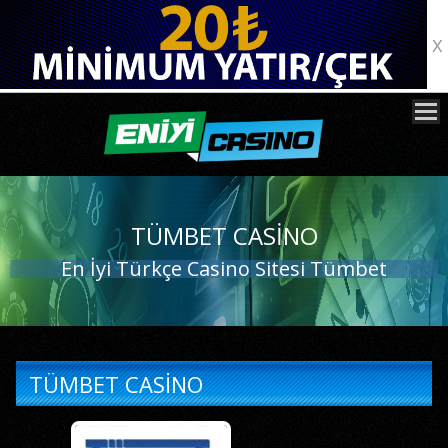
X
TÜMBET CASINO
En İyi Türkçe Casino Sitesi Tümbet
TÜMBET CASINO