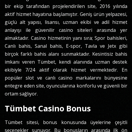
bir ekip tarafından projelendirilen site, 2016 yılında
aktif hizmet hayatına başlamıştır. Geniş ürün yelpazesi,
güçlü alt yapısı, lisansı, uzman ekibi ve adil hizmet
anlayışı ile güvenilir casino siteleri arasında yer
almaktadır. Casino hizmetinin yanı sıra; Spor bahisleri,
Canlı bahis, Sanal bahis, E-spor, Tavla ve Jetx gibi
birçok farklı bahis alanı sunmaktadır. Kesintisiz bahis
imkanı veren Tümbet, kendi alanında uzman destek
ekibiyle 7/24 aktif olarak hizmet vermektedir. En
popüler slot ve canlı casino markalarını bünyesine
entegre eden site, oyuncularına konforlu ve güvenli bir
ortam sağlıyor.
Tümbet Casino Bonus
Tümbet sitesi, bonus konusunda üyelerine çeşitli
seçenekler sunuyor. Bu bonusların arasında ilk ön