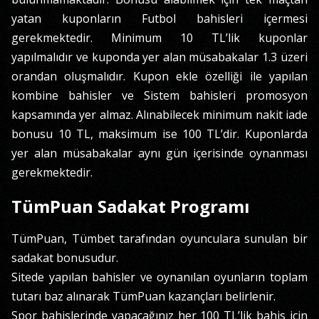
yatan kuponların Futbol bahisleri içermesi
gerekmektedir. Minimum 10 TL’lik kuponlar
yapılmalıdır ve kuponda yer alan müsabakalar 1.3 üzeri
orandan oluşmalıdır. Kupon ekle özelliği ile yapılan
kombine bahisler ve Sistem bahisleri promosyon
kapsamında yer almaz. Alınabilecek minimum nakit iade
bonusu 10 TL, maksimum ise 100 TL’dir. Kuponlarda
yer alan müsabakalar aynı gün içerisinde oynanması
gerekmektedir.
TümPuan Sadakat Programı
TümPuan, Tümbet tarafından oyunculara sunulan bir
sadakat bonusudur.
Sitede yapılan bahisler ve oynanılan oyunların toplam
tutarı baz alınarak TümPuan kazançları belirlenir.
Spor bahislerinde yapacağınız her 100 TL’lik bahis için