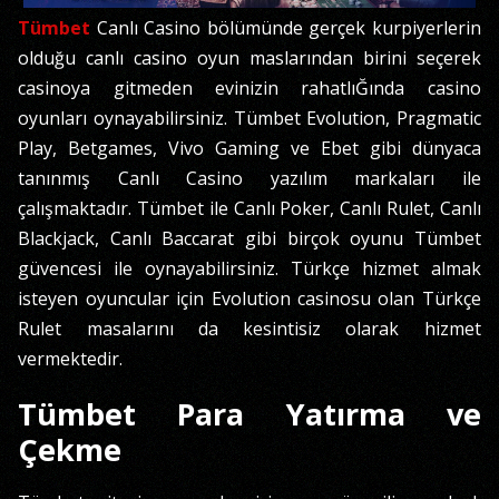
Tümbet
Canlı Casino bölümünde gerçek kurpiyerlerin
olduğu canlı casino oyun maslarından birini seçerek
casinoya gitmeden evinizin rahatlıĞında casino
oyunları oynayabilirsiniz. Tümbet Evolution, Pragmatic
Play, Betgames, Vivo Gaming ve Ebet gibi dünyaca
tanınmış Canlı Casino yazılım markaları ile
çalışmaktadır. Tümbet ile Canlı Poker, Canlı Rulet, Canlı
Blackjack, Canlı Baccarat gibi birçok oyunu Tümbet
güvencesi ile oynayabilirsiniz. Türkçe hizmet almak
isteyen oyuncular için Evolution casinosu olan Türkçe
Rulet masalarını da kesintisiz olarak hizmet
vermektedir.
Tümbet Para Yatırma ve
Çekme