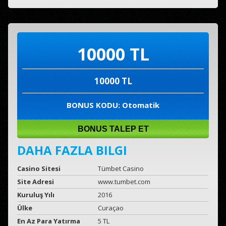
10000 TL
10000 TL
BONUS KODU: Otomatik
BONUS TALEP ET
DAHA FAZLA BILGI
Casino Sitesi
Tümbet Casino
Site Adresi
www.tumbet.com
Kuruluş Yılı
2016
Ülke
Curaçao
En Az Para Yatırma
5 TL