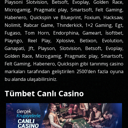
Playsoni Slotvision, Betsoft, Evoplay, Golden Race,
Microgamig, Pragmatic play, Smartsoft, Felt Gaming,
Habenero, Quickspin ve Blueprint, Foxium, Hacksaw,
Nolimit, Rabcar Game, Thınderkick, 1×2 Gaming, Egt,
Fugaso, Tom Horn, Endorphina, Gameart, İsoftbet,
Playngo, Reel Play, Xplosive, Betixon, Evolution,
Ganapati, Jft, Playson, Slotvision, Betsoft, Evoplay,
Golden Race, Microgamig, Pragmatic play, Smartsoft,
Felt Gaming, Habenero, Quickspin gibi tanınmış casino
markaları tarafından geliştirilen 2500’den fazla oyuna
bu alanda ulaşabilirsiniz.
Tümbet Canlı Casino