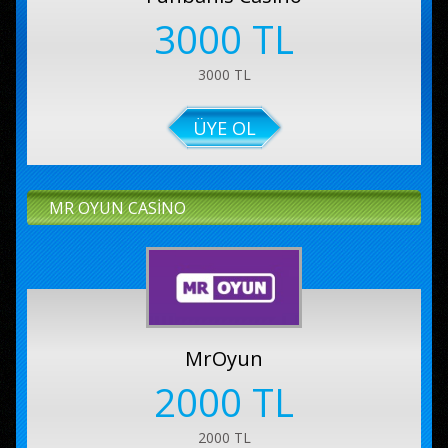
3000 TL
3000 TL
ÜYE OL
MR OYUN CASINO
MrOyun
2000 TL
2000 TL