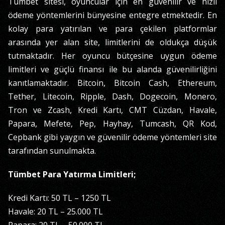
Tümbet sitesi, oyuncular için en güvenilir ve hızlı
ödeme yöntemlerini bünyesine entegre etmektedir. En
kolay para yatırılan ve para çekilen platformlar
arasında yer alan site, limitlerini de oldukça düşük
tutmaktadır. Her oyuncu bütçesine uygun ödeme
limitleri ve güçlü finansı ile bu alanda güvenilirliğini
kanıtlamaktadır. Bitcoin, Bitcoin Cash, Ethereum,
Tether, Litecoin, Ripple, Dash, Dogecoin, Monero,
Tron ve Zcash, Kredi Kartı, CMT Cüzdan, Havale,
Papara, Mefete, Pep, Hayhay, Tumcash, QR Kod,
Cepbank gibi yaygın ve güvenilir ödeme yöntemleri site
tarafından sunulmakta.
Tümbet Para Yatırma Limitleri;
Kredi Kartı: 50 TL – 1250 TL
Havale: 20 TL – 25.000 TL
Papara: 20 TL – 50.000 TL