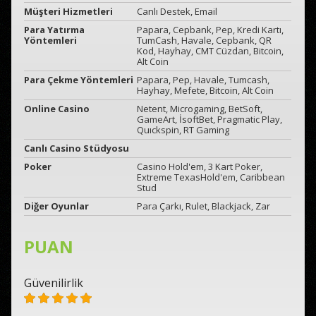
Müşteri Hizmetleri
Canlı Destek, Email
Para Yatırma
Papara, Cepbank, Pep, Kredi Kartı,
Yöntemleri
TumCash, Havale, Cepbank, QR
Kod, Hayhay, CMT Cüzdan, Bitcoin,
Alt Coin
Para Çekme Yöntemleri
Papara, Pep, Havale, Tumcash,
Hayhay, Mefete, Bitcoin, Alt Coin
Online Casino
Netent, Microgaming, BetSoft,
GameArt, İsoftBet, Pragmatic Play,
Quıckspin, RT Gaming
Canlı Casino Stüdyosu
Poker
Casino Hold'em, 3 Kart Poker,
Extreme TexasHold'em, Caribbean
Stud
Diğer Oyunlar
Para Çarkı, Rulet, Blackjack, Zar
PUAN
Güvenilirlik