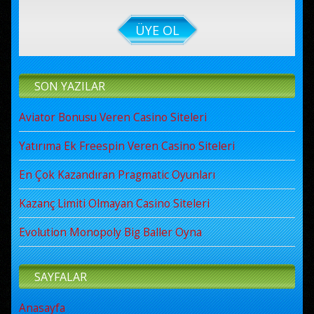
ÜYE OL
SON YAZILAR
Aviator Bonusu Veren Casino Siteleri
Yatırıma Ek Freespin Veren Casino Siteleri
En Çok Kazandıran Pragmatic Oyunları
Kazanç Limiti Olmayan Casino Siteleri
Evolution Monopoly Big Baller Oyna
SAYFALAR
Anasayfa